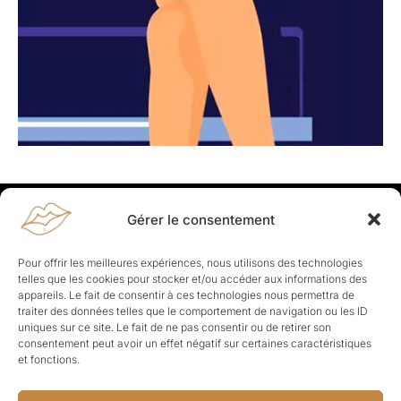
Gérer le consentement
Rapporteuses
À propos de Rapporteuses :
Rapporteuses, c’est l’histoire de
Pour offrir les meilleures expériences, nous utilisons des technologies
Parisiennes, bien dans leurs baskets qui aiment rapporter ce qui leur
telles que les cookies pour stocker et/ou accéder aux informations des
cause, leur apporte et leur rapporte !
appareils. Le fait de consentir à ces technologies nous permettra de
traiter des données telles que le comportement de navigation ou les ID
Les Topics
uniques sur ce site. Le fait de ne pas consentir ou de retirer son
Société
Politique
Business
Culture
Sport
consentement peut avoir un effet négatif sur certaines caractéristiques
Lifestyle
Beauté
Santé
et fonctions.