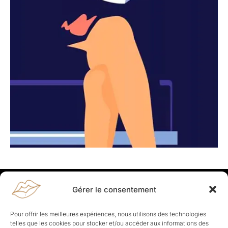
Gérer le consentement
Rapporteuses
À propos de Rapporteuses :
Rapporteuses, c’est l’histoire de
Pour offrir les meilleures expériences, nous utilisons des technologies
Parisiennes, bien dans leurs baskets qui aiment rapporter ce qui leur
telles que les cookies pour stocker et/ou accéder aux informations des