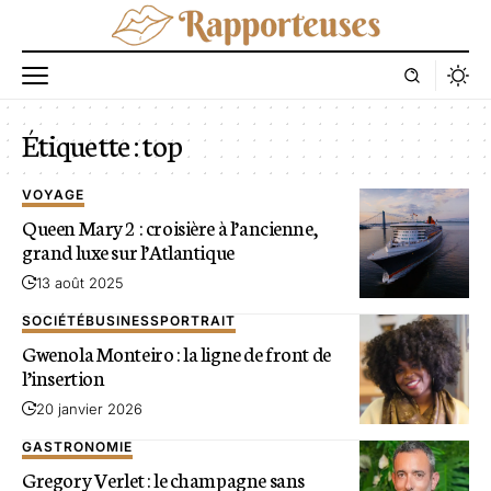
Étiquette :
top
VOYAGE
Queen Mary 2 : croisière à l’ancienne,
grand luxe sur l’Atlantique
13 août 2025
SOCIÉTÉ
BUSINESS
PORTRAIT
Gwenola Monteiro : la ligne de front de
l’insertion
20 janvier 2026
GASTRONOMIE
Gregory Verlet : le champagne sans