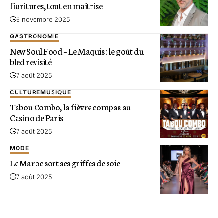
fioritures, tout en maîtrise
6 novembre 2025
GASTRONOMIE
New Soul Food – Le Maquis : le goût du
bled revisité
7 août 2025
CULTURE
MUSIQUE
Tabou Combo, la fièvre compas au
Casino de Paris
7 août 2025
MODE
Le Maroc sort ses griffes de soie
7 août 2025