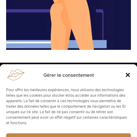
Gérer le consentement
Rapporteuses
À propos de Rapporteuses :
Rapporteuses, c’est l’histoire de
Pour offrir les meilleures expériences, nous utilisons des technologies
Parisiennes, bien dans leurs baskets qui aiment rapporter ce qui leur
telles que les cookies pour stocker et/ou accéder aux informations des
cause, leur apporte et leur rapporte !
appareils. Le fait de consentir à ces technologies nous permettra de
traiter des données telles que le comportement de navigation ou les ID
Les Topics
uniques sur ce site. Le fait de ne pas consentir ou de retirer son
Société
Politique
Business
Culture
Sport
consentement peut avoir un effet négatif sur certaines caractéristiques
Lifestyle
Beauté
Santé
et fonctions.