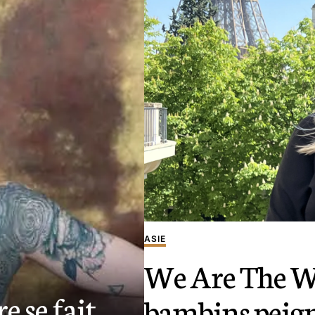
ASIE
We Are The Wo
e se fait
bambins peign