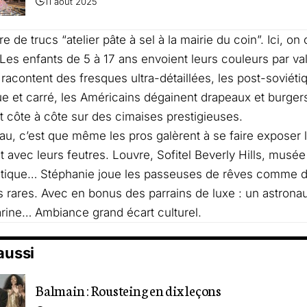
11 août 2025
e de trucs “atelier pâte à sel à la mairie du coin”. Ici, o
. Les enfants de 5 à 17 ans envoient leurs couleurs par val
 racontent des fresques ultra-détaillées, les post-soviéti
 et carré, les Américains dégainent drapeaux et burgers.
t côte à côte sur des cimaises prestigieuses.
au, c’est que même les pros galèrent à se faire exposer
 avec leurs feutres. Louvre, Sofitel Beverly Hills, musée
ique… Stéphanie joue les passeuses de rêves comme d’a
s rares. Avec en bonus des parrains de luxe : un astronau
rine… Ambiance grand écart culturel.
 aussi
Balmain : Rousteing en dix leçons