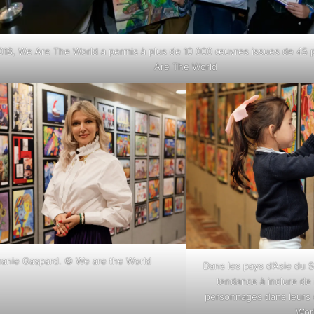
018, We Are The World a permis à plus de 10 000 œuvres issues de 45 
Are The World
anie Gaspard. © We are the World
Dans les pays d’Asie du S
tendance à inclure de
personnages dans leurs
Wor