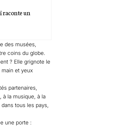
i raconte un
ncre des musées,
tre coins du globe.
nt ? Elle grignote le
 main et yeux
tés partenaires,
, à la musique, à la
e dans tous les pays,
e une porte :