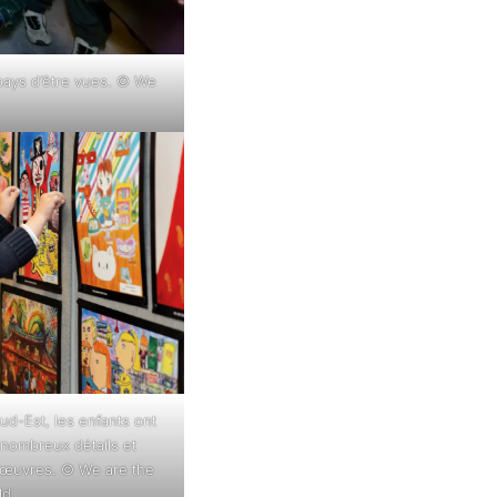
pays d’être vues. © We
ud-Est, les enfants ont
 nombreux détails et
 œuvres. © We are the
ld