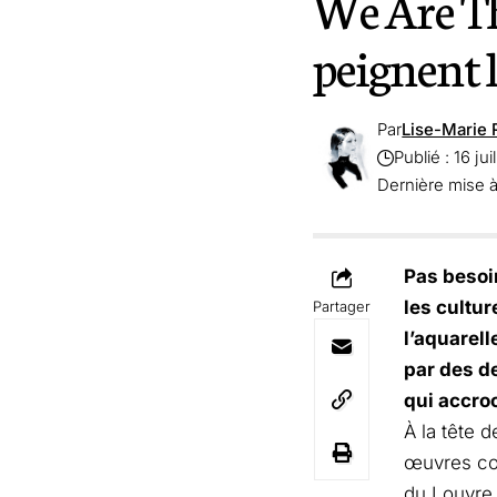
We Are Th
peignent 
Par
Lise-Marie 
Publié : 16 jui
Dernière mise à
Pas besoi
les cultur
Partager
l’aquarel
par des de
qui accro
À la tête 
œuvres com
du Louvre 