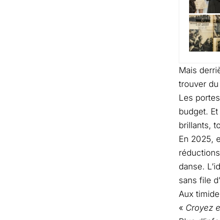
Mais derri
trouver du
Les portes
budget. Et
brillants, t
En 2025, e
réductions 
danse. L’i
sans file d
Aux timide
«
Croyez e