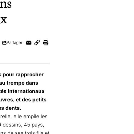
ins
ux
Partager
s pour rapprocher
ceau trempé dans
tés internationaux
vres, et des petits
es dents.
relle, elle empile les
0 dessins, 45 pays,
s de ses trois fils et