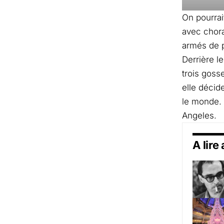
On pourrai
avec chora
armés de p
Derrière l
trois goss
elle décide
le monde. 
Angeles.
A lire