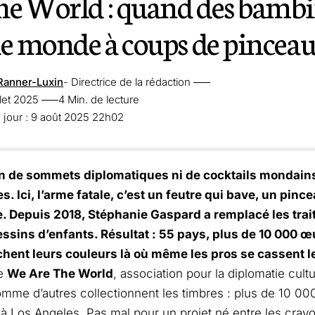
e World : quand des bamb
le monde à coups de pincea
Ranner-Luxin
- Directrice de la rédaction
llet 2025
4 Min. de lecture
 jour : 9 août 2025 22h02
n de sommets diplomatiques ni de cocktails mondain
es. Ici, l’arme fatale, c’est un feutre qui bave, un pin
le. Depuis 2018, Stéphanie Gaspard a remplacé les trai
ssins d’enfants. Résultat : 55 pays, plus de 10 000 œu
chent leurs couleurs là où même les pros se cassent l
de
We Are The World
, association pour la diplomatie cultu
me d’autres collectionnent les timbres : plus de 10 00
à Los Angeles. Pas mal pour un projet né entre les crayon