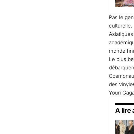
Pas le genr
culturelle
Asiatiques
académique
monde fini
Le plus be
débarquent
Cosmonaut
des vinyle
Youri Gaga
A lire