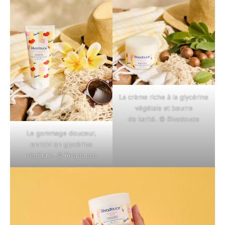
La crème riche à la glycérine
végétale et beurre
de karité. © Rivadouce
Le gommage douceur,
enrichi en glycérine
végétale. © Rivadouce