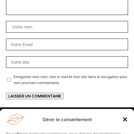
Enregistrer mon nom, mon e-mail et mon site dans le navigateur pour
mon prochain commentaire.
Gérer le consentement
Rapporteuses
À propos de Rapporteuses :
Rapporteuses, c’est l’histoire de
Pour offrir les meilleures expériences, nous utilisons des technologies