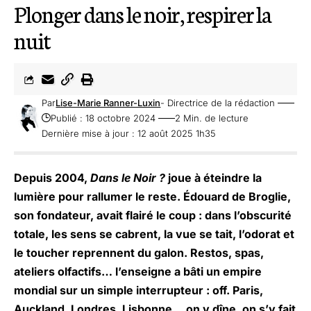
Plonger dans le noir, respirer la
nuit
Par
Lise-Marie Ranner-Luxin
- Directrice de la rédaction
Publié : 18 octobre 2024
2 Min. de lecture
Dernière mise à jour : 12 août 2025 1h35
Depuis 2004,
Dans le Noir ?
joue à éteindre la
lumière pour rallumer le reste. Édouard de Broglie,
son fondateur, avait flairé le coup : dans l’obscurité
totale, les sens se cabrent, la vue se tait, l’odorat et
le toucher reprennent du galon. Restos, spas,
ateliers olfactifs… l’enseigne a bâti un empire
mondial sur un simple interrupteur : off. Paris,
Auckland, Londres, Lisbonne… on y dîne, on s’y fait