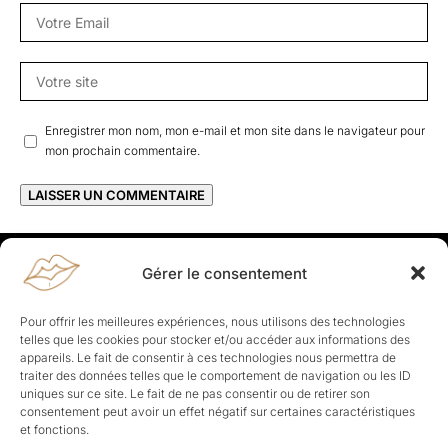
Enregistrer mon nom, mon e-mail et mon site dans le navigateur pour
mon prochain commentaire.
Gérer le consentement
Rapporteuses
À propos de Rapporteuses :
Rapporteuses, c’est l’histoire de
Pour offrir les meilleures expériences, nous utilisons des technologies
Parisiennes, bien dans leurs baskets qui aiment rapporter ce qui leur
telles que les cookies pour stocker et/ou accéder aux informations des
cause, leur apporte et leur rapporte !
appareils. Le fait de consentir à ces technologies nous permettra de
traiter des données telles que le comportement de navigation ou les ID
Les Topics
uniques sur ce site. Le fait de ne pas consentir ou de retirer son
Société
Politique
Business
Culture
Sport
consentement peut avoir un effet négatif sur certaines caractéristiques
Lifestyle
Beauté
Santé
et fonctions.