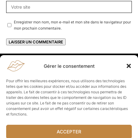
Enregistrer mon nom, mon e-mail et mon site dans le navigateur pour
mon prochain commentaire.
Gérer le consentement
Rapporteuses
À propos de Rapporteuses :
Rapporteuses, c’est l’histoire de
Pour offrir les meilleures expériences, nous utilisons des technologies
Parisiennes, bien dans leurs baskets qui aiment rapporter ce qui leur
telles que les cookies pour stocker et/ou accéder aux informations des
cause, leur apporte et leur rapporte !
appareils. Le fait de consentir à ces technologies nous permettra de
traiter des données telles que le comportement de navigation ou les ID
Les Topics
uniques sur ce site. Le fait de ne pas consentir ou de retirer son
Société
Politique
Business
Culture
Sport
consentement peut avoir un effet négatif sur certaines caractéristiques
Lifestyle
Beauté
Santé
et fonctions.
ACCEPTER