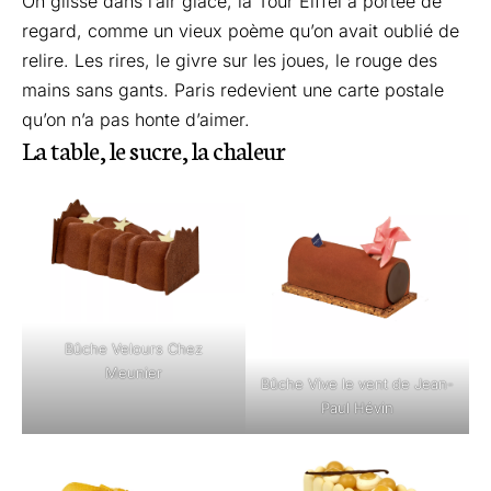
On glisse dans l’air glacé, la Tour Eiffel à portée de
regard, comme un vieux poème qu’on avait oublié de
relire. Les rires, le givre sur les joues, le rouge des
mains sans gants. Paris redevient une carte postale
qu’on n’a pas honte d’aimer.
La table, le sucre, la chaleur
Bûche Velours Chez
Meunier
Bûche Vive le vent de Jean-
Paul Hévin