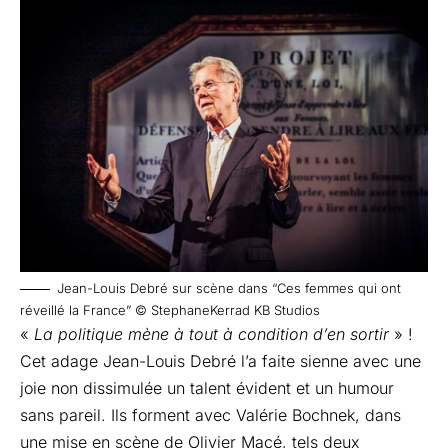
Jean-Louis Debré sur scène dans “Ces femmes qui ont
réveillé la France” © StephaneKerrad KB Studios
«
La politique mène à tout à condition d’en sortir
» !
Cet adage Jean-Louis Debré l’a faite sienne avec une
joie non dissimulée un talent évident et un humour
sans pareil. Ils forment avec Valérie Bochnek, dans
une mise en scène de Olivier Macé, tels deux