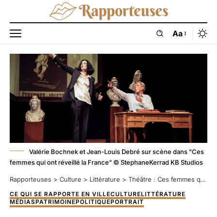
Aa
Valérie Bochnek et Jean-Louis Debré sur scène dans "Ces
femmes qui ont réveillé la France" © StephaneKerrad KB Studios
Rapporteuses
>
Culture
>
Littérature
>
Théâtre : Ces femmes qui ont réveillé la France, le spectacle d’utilité et de salut public
CE QUI SE RAPPORTE EN VILLE
CULTURE
LITTÉRATURE
MÉDIAS
PATRIMOINE
POLITIQUE
PORTRAIT