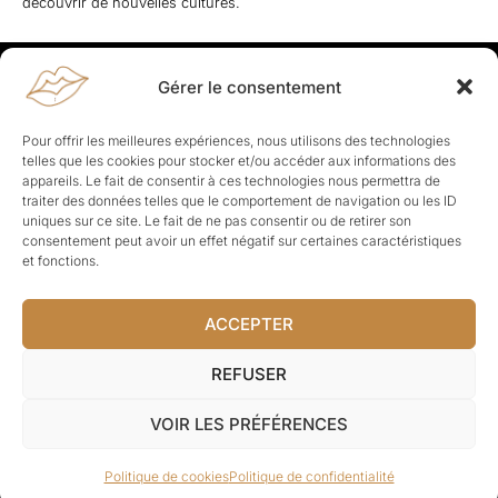
découvrir de nouvelles cultures.
Gérer le consentement
Rapporteuses
À propos de Rapporteuses :
Rapporteuses, c’est l’histoire de
Pour offrir les meilleures expériences, nous utilisons des technologies
Parisiennes, bien dans leurs baskets qui aiment rapporter ce qui leur
telles que les cookies pour stocker et/ou accéder aux informations des
cause, leur apporte et leur rapporte !
appareils. Le fait de consentir à ces technologies nous permettra de
traiter des données telles que le comportement de navigation ou les ID
Les Topics
uniques sur ce site. Le fait de ne pas consentir ou de retirer son
Société
Politique
Business
Culture
Sport
consentement peut avoir un effet négatif sur certaines caractéristiques
Lifestyle
Beauté
Santé
et fonctions.
ACCEPTER
© Rapporteuses.com.
REFUSER
Tous droits réservés.
VOIR LES PRÉFÉRENCES
Mentions légales
–
Charte de déontologie
–
CGU
–
Politique de
Politique de cookies
Politique de confidentialité
confidentialité
–
CGV
–
À-propos
–
Contact