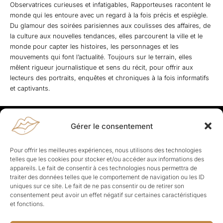
Observatrices curieuses et infatigables, Rapporteuses racontent le
monde qui les entoure avec un regard à la fois précis et espiègle.
Du glamour des soirées parisiennes aux coulisses des affaires, de
la culture aux nouvelles tendances, elles parcourent la ville et le
monde pour capter les histoires, les personnages et les
mouvements qui font l’actualité. Toujours sur le terrain, elles
mêlent rigueur journalistique et sens du récit, pour offrir aux
lecteurs des portraits, enquêtes et chroniques à la fois informatifs
et captivants.
Gérer le consentement
Rapporteuses
À propos de Rapporteuses :
Rapporteuses, c’est l’histoire de
Pour offrir les meilleures expériences, nous utilisons des technologies
Parisiennes, bien dans leurs baskets qui aiment rapporter ce qui leur
telles que les cookies pour stocker et/ou accéder aux informations des
cause, leur apporte et leur rapporte !
appareils. Le fait de consentir à ces technologies nous permettra de
traiter des données telles que le comportement de navigation ou les ID
Les Topics
uniques sur ce site. Le fait de ne pas consentir ou de retirer son
Société
Politique
Business
Culture
Sport
consentement peut avoir un effet négatif sur certaines caractéristiques
Lifestyle
Beauté
Santé
et fonctions.