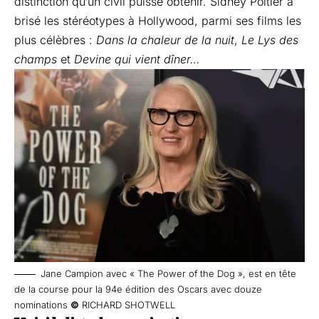
distinction qu’un civil puisse obtenir. Sidney Poitier a
brisé les stéréotypes à Hollywood, parmi ses films les
plus célèbres :
Dans la chaleur de la nuit
,
Le Lys des
champs
et
Devine qui vient dîner…
Jane Campion avec « The Power of the Dog », est en tête
de la course pour la 94e édition des Oscars avec douze
nominations
©
RICHARD SHOTWELL