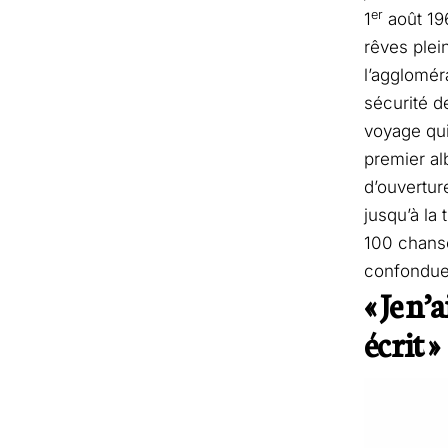
er
1
août 19
rêves plei
l’agglomér
sécurité d
voyage qui
premier a
d’ouvertur
jusqu’à la
100 chanso
confondue
« Je n’
écrit »