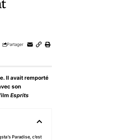
nt
Partager
. Il avait remporté
avec son
 film
Esprits
gsta’s Paradise, c’est