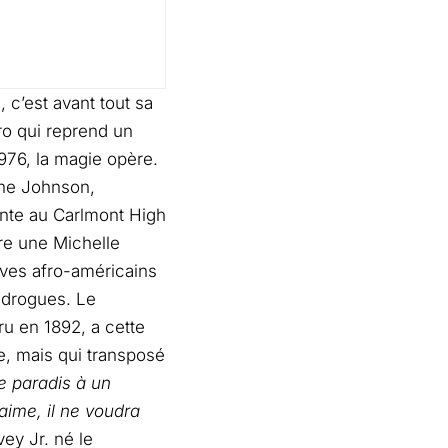
), c’est avant tout sa
tro qui reprend un
976, la magie opère.
ne Johnson,
nte au Carlmont High
re une Michelle
lèves afro-américains
e drogues. Le
u en 1892, a cette
e, mais qui transposé
e paradis à un
 aime, il ne voudra
vey Jr. né le