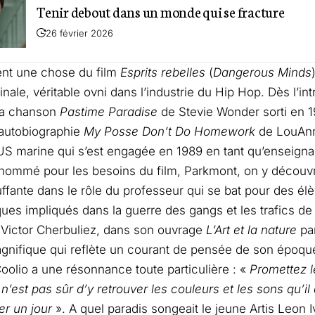
Tenir debout dans un monde qui se fracture
26 février 2026
tient une chose du film
Esprits rebelles
(
Dangerous Minds
inale, véritable ovni dans l’industrie du Hip Hop. Dès l’in
 la chanson
Pastime Paradise
de Stevie Wonder sorti en 1
’autobiographie
My Posse Don’t Do Homework
de LouAn
S marine qui s’est engagée en 1989 en tant qu’enseigna
nommé pour les besoins du film, Parkmont, on y découv
luffante dans le rôle du professeur qui se bat pour des é
ques impliqués dans la guerre des gangs et les trafics d
Victor Cherbuliez, dans son ouvrage
L’Art et la nature
par
agnifique qui reflète un courant de pensée de son époqu
 Coolio a une résonnance toute particulière : «
Promettez l
il n’est pas sûr d’y retrouver les couleurs et les sons qu’il
er un jour
». A quel paradis songeait le jeune Artis Leon I