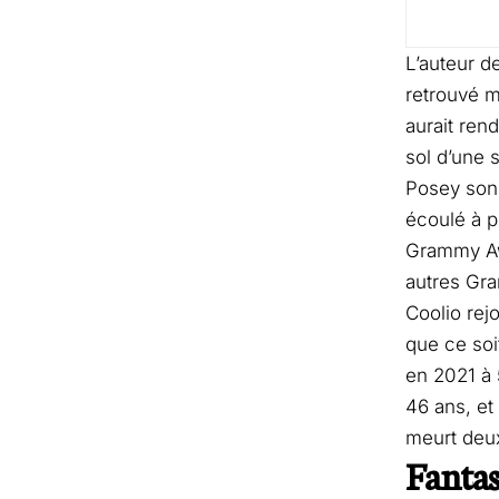
L’auteur d
retrouvé m
aurait ren
sol d’une 
Posey son 
écoulé à p
Grammy Aw
autres Gra
Coolio rej
que ce soi
en 2021 à 
46 ans, et
meurt deux
Fantas