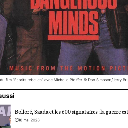
 du film “Esprits rebelles” avec Michelle Pfeiffer © Don Simpson/Jerry B
 aussi
Bolloré, Saada et les 600 signataires : la guerre es
18 mai 2026