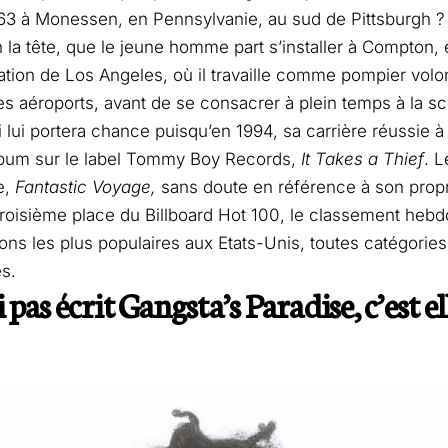
63 à Monessen, en Pennsylvanie, au sud de Pittsburgh ? 
n la tête, que le jeune homme part s’installer à Compton, 
ation de Los Angeles, où il travaille comme pompier volon
es aéroports, avant de se consacrer à plein temps à la 
 lui portera chance puisqu’en 1994, sa carrière réussie à
lbum sur le label Tommy Boy Records,
It Takes a Thief
. L
e,
Fantastic Voyage,
sans doute en référence à son prop
 troisième place du Billboard Hot 100, le classement heb
ns les plus populaires aux Etats-Unis, toutes catégorie
s.
ai pas écrit Gangsta’s Paradise, c’est e