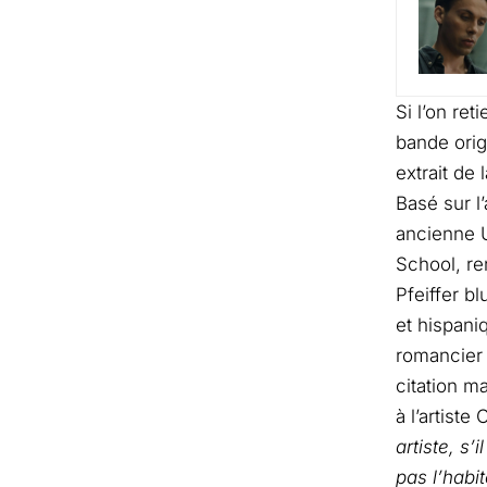
Si l’on re
bande orig
extrait de
Basé sur l
ancienne U
School, re
Pfeiffer b
et hispani
romancier 
citation m
à l’artiste
artiste, s’
pas l’habit