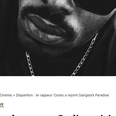
Cinéma
>
Disparition : le rappeur Coolio a rejoint Gangsta’s Paradise
UE