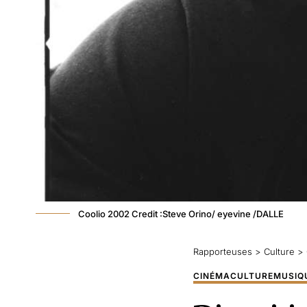
Coolio 2002 Credit :Steve Orino/ eyevine /DALLE
Rapporteuses
>
Culture
>
CINÉMA
CULTURE
MUSIQ