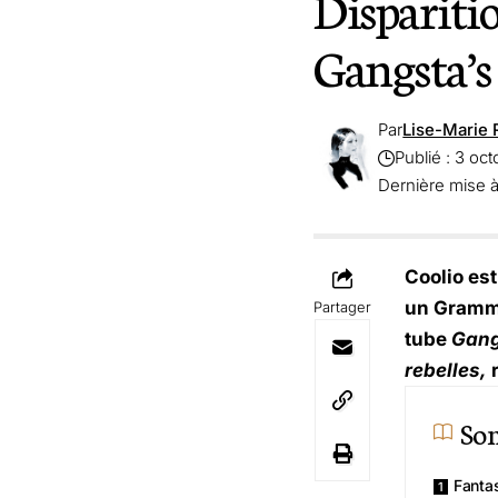
Disparitio
Gangsta’s
Par
Lise-Marie 
Publié : 3 oc
Dernière mise à
Coolio est
un Grammy
Partager
tube
Gang
rebelles,
So
Fanta