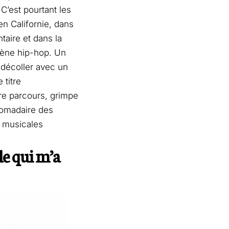
C’est pourtant les
en Californie, dans
taire et dans la
scène hip-hop. Un
 décoller avec un
e titre
re parcours, grimpe
domadaire des
s musicales
lle qui m’a