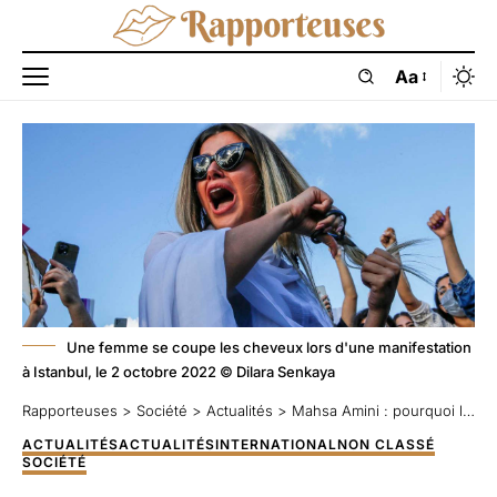
Aa
Une femme se coupe les cheveux lors d'une manifestation
à Istanbul, le 2 octobre 2022 © Dilara Senkaya
Rapporteuses
>
Société
>
Actualités
>
Mahsa Amini : pourquoi les femmes sont-elles les seules à se couper les cheveux en signe de solidarité ?
ACTUALITÉS
ACTUALITÉS
INTERNATIONAL
NON CLASSÉ
SOCIÉTÉ