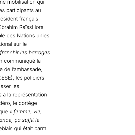
e mobilisation qui
s participants au
sident français
brahim Raïssi lors
le des Nations unies
ional sur le
franchir les barrages
un communiqué la
che de l’ambassade,
ESE), les policiers
sser les
s à la représentation
déro, le cortège
 que
« femme, vie,
ance, ça suffit le
lais qui était parmi