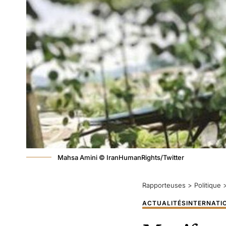
Mahsa Amini © IranHumanRights/Twitter
Rapporteuses
>
Politique
ACTUALITÉS
INTERNATI