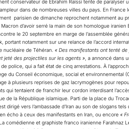
nt conservateur de Ebrahim Raïssi tente de paralyser un
’ampleur dans de nombreuses villes du pays. En France le
ment parisien de dimanche reprochent notamment au pré
acron d’avoir serré la main de son homologue iranien E
ncontre le 20 septembre en marge de l’assemblée généra
, portant notamment sur une relance de l’accord internat
 nucléaire de Téhéran.
« Des manifestants ont tenté de 
t jeté des projectiles sur les agents »
, a annoncé dans 
 de police, qui a fait état de cinq arrestations. À l’appro
ège du Conseil économique, social et environnemental (C
sage à plusieurs reprises de gaz lacrymogènes pour repou
ts qui tentaient de franchir leur cordon interdisant l’accè
ue de la République islamique. Parti de la place du Troca
’est dirigé vers l’ambassade d’Iran au son de slogans tels
 en écho à ceux des manifestants en Iran, ou encore
« Fr
 La comédienne et graphiste franco iranienne Farahnaz Leb