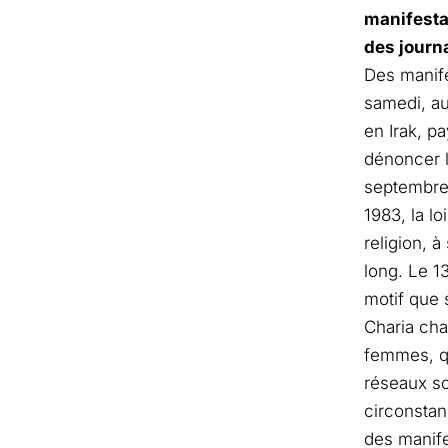
manifesta
des journa
Des manife
samedi, au
en Irak, p
dénoncer l
septembre 
1983, la l
religion, 
long. Le 1
motif que 
Charia cha
femmes, qu
réseaux so
circonstan
des manife