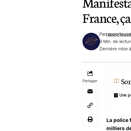
Manifesta
France, ça 
Par
rapporteus
9 Min. de lectu
Dernière mise à
So
Partager
Une p
La police
milliers d