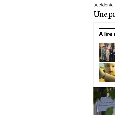
occidental
Une po
A lire