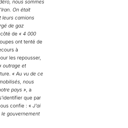
adéro, nous sommes
Iran. On était
t leurs camions
rgé de gaz
n côté de
« 4 000
roupes ont tenté de
recours à
our les repousser,
« outrage et
cture.
« Au vu de ce
mobilisés, nous
notre pays »
, a
’identifier que par
nous confie : «
J’ai
e le gouvernement