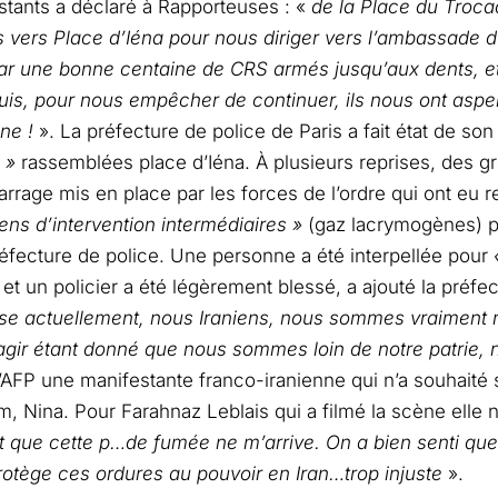
stants a déclaré à Rapporteuses : «
de la Place du Troc
vers Place d’Iéna pour nous diriger vers l’ambassade d’
par une bonne centaine de CRS armés jusqu’aux dents, e
is, pour nous empêcher de continuer, ils nous ont aspe
ne !
». La préfecture de police de Paris a fait état de so
 »
rassemblées place d’Iéna. À plusieurs reprises, des g
barrage mis en place par les forces de l’ordre qui ont eu 
ns d’intervention intermédiaires »
(gaz lacrymogènes) p
réfecture de police. Une personne a été interpellée pour
et un policier a été légèrement blessé, a ajouté la préfe
se actuellement, nous Iraniens, nous sommes vraiment 
gir étant donné que nous sommes loin de notre patrie, 
l’AFP une manifestante franco-iranienne qui n’a souhaité s
, Nina. Pour Farahnaz Leblais qui a filmé la scène elle 
t que cette p…de fumée ne m’arrive. On a bien senti qu
rotège ces ordures au pouvoir en Iran…trop injuste
».