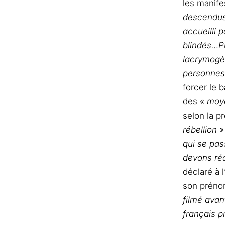
les manife
descendus 
accueilli 
blindés…Pu
lacrymogè
personnes
forcer le 
des
« moye
selon la p
rébellion »
qui se pas
devons réa
déclaré à 
son prénom
filmé avan
français p