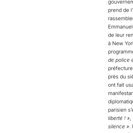
gouverneme
prend de l
rassemble
Emmanuel M
de leur re
à New York
programme
de police e
préfecture
près du si
ont fait u
manifestan
diplomatiq
parisien s
liberté ! »
,
silence »
.