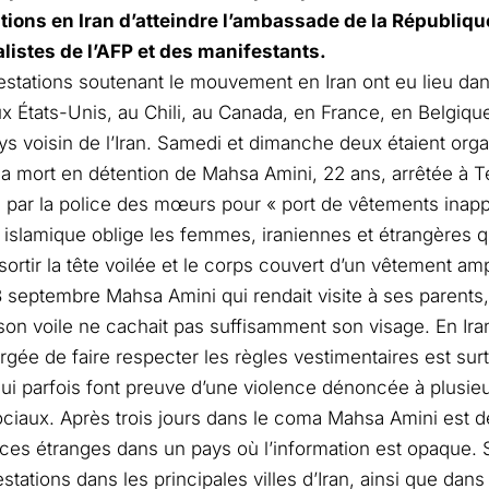
tions en Iran d’atteindre l’ambassade de la Républiqu
listes de l’AFP et des manifestants.
stations soutenant le mouvement en Iran ont eu lieu dan
x États-Unis, au Chili, au Canada, en France, en Belgiqu
ays voisin de l’Iran. Samedi et dimanche deux étaient org
a mort en détention de Mahsa Amini, 22 ans, arrêtée à T
par la police des mœurs pour « port de vêtements inapp
oi islamique oblige les femmes, iraniennes et étrangères q
à sortir la tête voilée et le corps couvert d’un vêtement a
3 septembre Mahsa Amini qui rendait visite à ses parents,
son voile ne cachait pas suffisamment son visage. En Iran
rgée de faire respecter les règles vestimentaires est sur
i parfois font preuve d’une violence dénoncée à plusieur
ciaux. Après trois jours dans le coma Mahsa Amini est
ces étranges dans un pays où l’information est opaque.
stations dans les principales villes d’Iran, ainsi que dans