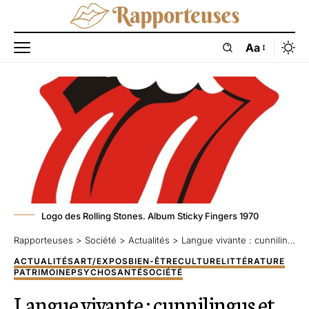
Aa
Logo des Rolling Stones. Album Sticky Fingers 1970
Rapporteuses
>
Société
>
Actualités
>
Langue vivante : cunnilingus et carpe diem
ACTUALITÉS
ART/EXPOS
BIEN-ÊTRE
CULTURE
LITTÉRATURE
PATRIMOINE
PSYCHO
SANTÉ
SOCIÉTÉ
Langue vivante : cunnilingus et