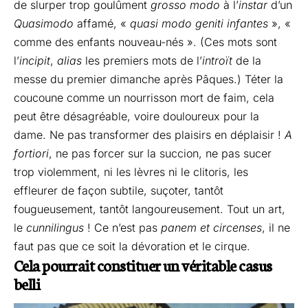
de slurper trop goulûment
grosso modo
à l’
instar
d’un
Quasimodo
affamé, «
quasi modo geniti infantes
», «
comme des enfants nouveau-nés ». (Ces mots sont
l’
incipit
,
alias
les premiers mots de l’
introït
de la
messe du premier dimanche après Pâques.) Téter la
coucoune comme un nourrisson mort de faim, cela
peut être désagréable, voire douloureux pour la
dame. Ne pas transformer des plaisirs en déplaisir !
A
fortiori
, ne pas forcer sur la succion, ne pas sucer
trop violemment, ni les lèvres ni le clitoris, les
effleurer de façon subtile, suçoter, tantôt
fougueusement, tantôt langoureusement. Tout un art,
le
cunnilingus
! Ce n’est pas
panem et circenses
, il ne
faut pas que ce soit la dévoration et le cirque.
Cela pourrait constituer un véritable
casus
belli