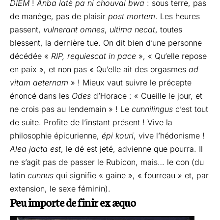
DIEM
!
Anba latè pa ni chouval bwa
: sous terre, pas
de manège, pas de plaisir
post mortem
. Les heures
passent,
vulnerant omnes
,
ultima necat
, toutes
blessent, la dernière tue. On dit bien d’une personne
décédée «
RIP, requiescat in pace
», « Qu’elle repose
en paix », et non pas « Qu’elle ait des orgasmes
ad
vitam aeternam
» ! Mieux vaut suivre le précepte
énoncé dans les
Odes
d’Horace : « Cueille le jour, et
ne crois pas au lendemain » ! Le
cunnilingus
c’est tout
de suite. Profite de l’instant présent ! Vive la
philosophie épicurienne,
épi kouri
, vive l’hédonisme !
Alea jacta est
, le dé est jeté, advienne que pourra. Il
ne s’agit pas de passer le Rubicon, mais… le con (du
latin
cunnus
qui signifie « gaine », « fourreau » et, par
extension, le sexe féminin).
Peu importe de finir ex æquo