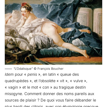
“L’Odalisque” © François Boucher
Idem
pour «
penis
», en latin « queue des
quadrupèdes », et l’obsolète « vit », « vulve »,
« vagin » et le mot « con » au tragique destin
misogyne. Comment donner des noms pareils aux
sources de plaisir ? De quoi vous faire débander le
plus hardi des clitoris, avec son étymologie grecque,