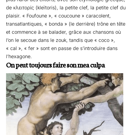
de κλειτορίς (kleïtoris), la petite clef, la petite clef du
plaisir. « Foufoune », « coucoune » caracolent,
transatlantiques, « bonda » (le derrière) trône en tête
et commence à se balader, grâce aux chansons où
l’on le secoue dans le zouk, tandis que « coco »,
« cal », « fer » sont en passe de s’introduire dans
l’hexagone.
On peut toujours faire son mea culpa