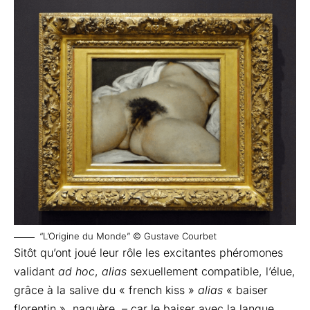
“L’Origine du Monde” © Gustave Courbet
Sitôt qu’ont joué leur rôle les excitantes phéromones
validant
ad hoc
,
alias
sexuellement compatible, l’élue,
grâce à la salive du « french kiss »
alias
« baiser
florentin », naguère, – car le baiser avec la langue