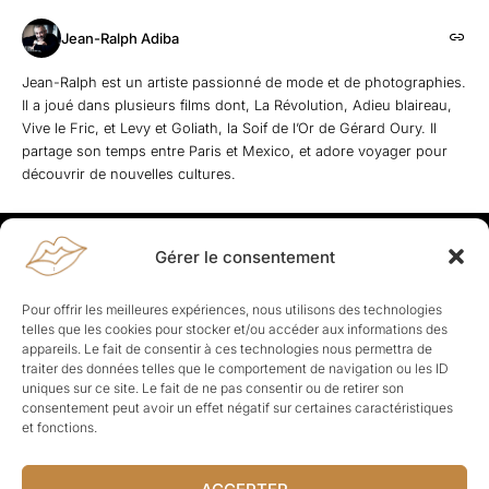
Jean-Ralph Adiba
Jean-Ralph est un artiste passionné de mode et de photographies.
Il a joué dans plusieurs films dont, La Révolution, Adieu blaireau,
Vive le Fric, et Levy et Goliath, la Soif de l’Or de Gérard Oury. Il
partage son temps entre Paris et Mexico, et adore voyager pour
découvrir de nouvelles cultures.
Gérer le consentement
Rapporteuses
À propos de Rapporteuses :
Rapporteuses, c’est l’histoire de
Pour offrir les meilleures expériences, nous utilisons des technologies
Parisiennes, bien dans leurs baskets qui aiment rapporter ce qui leur
telles que les cookies pour stocker et/ou accéder aux informations des
cause, leur apporte et leur rapporte !
appareils. Le fait de consentir à ces technologies nous permettra de
traiter des données telles que le comportement de navigation ou les ID
Les Topics
uniques sur ce site. Le fait de ne pas consentir ou de retirer son
Société
Politique
Business
Culture
Sport
consentement peut avoir un effet négatif sur certaines caractéristiques
Lifestyle
Beauté
Santé
et fonctions.