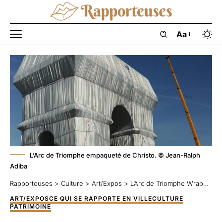
Aa
L’Arc de Triomphe empaqueté de Christo. © Jean-Ralph
Adiba
Rapporteuses
>
Culture
>
Art/Expos
>
L’Arc de Triomphe Wrapped réinventé par Christo et Jeanne-Claude 1961-2021
ART/EXPOS
CE QUI SE RAPPORTE EN VILLE
CULTURE
PATRIMOINE