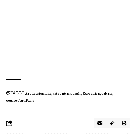
TAGGÉ
Arc de triomphe
art contemporain
Exposition
galerie
oeuvre d'art
Paris