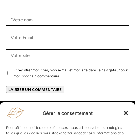
Enregistrer mon nom, mon e-mail et mon site dans le navigateur pour
mon prochain commentaire.
Gérer le consentement
Rapporteuses
À propos de Rapporteuses :
Rapporteuses, c’est l’histoire de
Pour offrir les meilleures expériences, nous utilisons des technologies
Parisiennes, bien dans leurs baskets qui aiment rapporter ce qui leur
telles que les cookies pour stocker et/ou accéder aux informations des