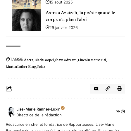
15 août 2025
Asmaa Azaizeh, la poésie quand le
corps n’a plus d’abri
29 janvier 2026
TAGGÉ
Accra
Black Gospel
I have a dream
Lincoln Memorial
Martin Luther King
Polar
Lise-Marie Ranner-Luxin
Directrice de la rédaction
Rédactrice en chef et fondatrice de Rapporteuses, Lise-Marie
Ranner-Luxin allie vision éditoriale et plume affûtée. Passionnée