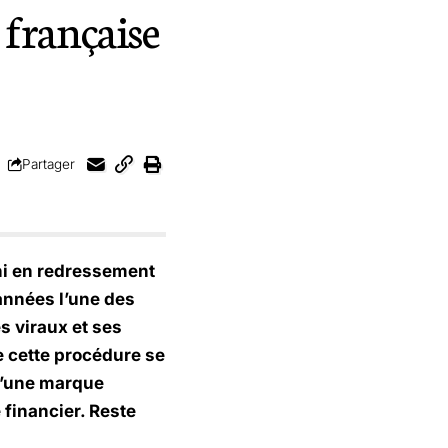
 française
Partager
rni en redressement
 années l’une des
s viraux et ses
e cette procédure se
 d’une marque
e financier. Reste