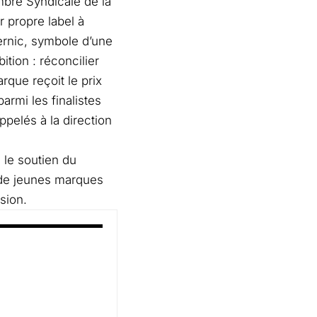
mbre Syndicale de la
r propre label à
ernic, symbole d’une
tion : réconcilier
rque reçoit le prix
rmi les finalistes
pelés à la direction
 le soutien du
 de jeunes marques
sion.