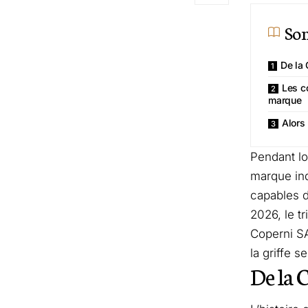
So
De la
Les c
marque
Alors
Pendant l
marque ind
capables d
2026, le t
Coperni SA
la griffe 
De la 