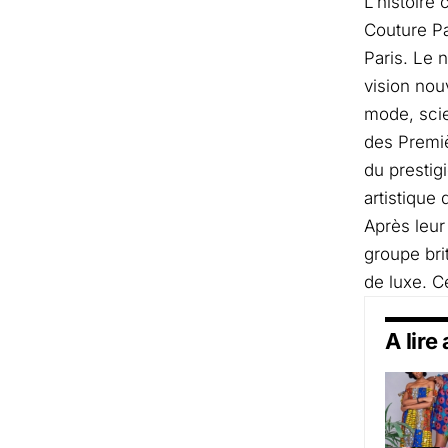
L’histoire
Couture Pa
Paris. Le 
vision nou
mode, scie
des Premiè
du prestig
artistique
Après leur
groupe br
de luxe. C
A lire