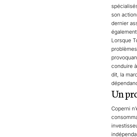
spécialisé
son action
dernier as
également 
Lorsque To
problèmes 
provoquant
conduire à
dit, la ma
dépendance
Un pro
Coperni n’
consommate
investisse
indépendan