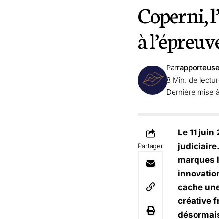
Coperni, l
à l’épreuve
Par
rapporteus
8 Min. de lectu
Dernière mise à
Le 11 jui
judiciaire
Partager
marques le
innovatio
cache une 
créative f
désormais