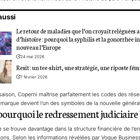
 aussi
Le retour de maladies que l’on croyait reléguées a
d’histoire : pourquoi la syphilis et la gonorrhée i
nouveau l’Europe
24 mai 2026
Resit : un tee-shirt, une stratégie, une riposte fém
7 février 2026
aison, Coperni maîtrise parfaitement les codes des rése
La marque devient l’un des symboles de la nouvelle générat
pourquoi le redressement judiciaire 
 se trouve davantage dans la structure financière de l’e
tions. Selon les informations révélées par
Vogue Busines