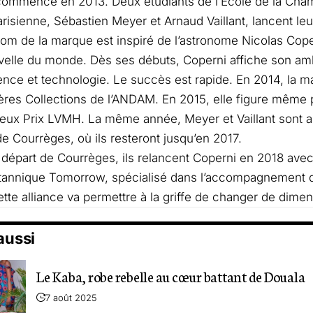
 commence en 2013. Deux étudiants de l’École de la Cha
risienne, Sébastien Meyer et Arnaud Vaillant, lancent leu
nom de la marque est inspiré de l’astronome Nicolas Cop
velle du monde. Dès ses débuts, Coperni affiche son ambi
nce et technologie. Le succès est rapide. En 2014, la ma
res Collections de l’ANDAM. En 2015, elle figure même pa
ieux Prix LVMH. La même année, Meyer et Vaillant sont ap
 de Courrèges, où ils resteront jusqu’en 2017.
 départ de Courrèges, ils relancent Coperni en 2018 avec
itannique Tomorrow, spécialisé dans l’accompagnement
ette alliance va permettre à la griffe de changer de dimen
 aussi
Le Kaba, robe rebelle au cœur battant de Douala
7 août 2025