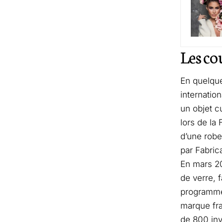
Les co
En quelque
internatio
un objet c
lors de la
d’une robe
par Fabric
En mars 20
de verre, 
programmes
marque fra
de 800 inv