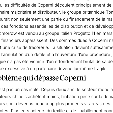
s, les difficultés de Coperni découlent principalement de
naire majoritaire et distributeur, le groupe britannique T
surait non seulement une partie du financement de la ma
des fonctions essentielles de distribution et de dével
morrow est vendu au groupe italien Progetto 11 en mars
financiers apparaissent. Des sommes dues à Coperni ne
 une crise de trésorerie. La situation devient suffisamme
 l’annulation d’un défilé et à l’ouverture d’une procédure 
rque n’a pas été victime d’un effondrement brutal de sa dés
 excessive à un partenaire devenu lui-même fragile.
blème qui dépasse Coperni
est pas un cas isolé. Depuis deux ans, le secteur mondial 
urs chinois achètent moins, l’inflation pèse sur la dem
urs sont devenus beaucoup plus prudents vis-à-vis des
tes. Plusieurs acteurs du textile et de l’habillement con