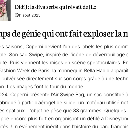
Didi J : la diva serbe qui rêvait de JLo
11 août 2025
ups de génie qui ont fait exploser la
s saisons, Coperni devient l’un des labels les plus co
nale. Son sac Swipe, inspiré de l’icône de déverrouillage 
ulte. Puis viennent les mises en scène spectaculaires. 
 Fashion Week de Paris, la mannequin Bella Hadid apparaî
 pulvérisée directement sur son corps grâce à une tech
an. Les images font le tour du monde.
24, Coperni présente l’Air Swipe Bag, un sac constitué à
fabriqué à partir d’aérogel de silice, un matériau utilisé
 spatiaux. L’objet ne pèse que 33 grammes. Quelques mo
ppe encore plus fort en organisant un défilé à Disneylan
ités. Un événement inédit dans l’histoire du parc françai