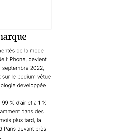
 marque
mmentés de la mode
de l’iPhone, devient
En septembre 2022,
t sur le podium vêtue
nologie développée
 99 % d’air et à 1 %
 notamment dans des
is plus tard, la
d Paris devant près
s.