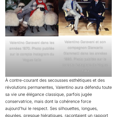
Valentino Garavani et son
Valentino Garavani dans les
compagnon Giancarlo
années 1970. Photo publiée
Giammetti dans les années
sur le compte Instagram du
1990. Photo publiée sur le
Vogue Italia
compte Instagram du Vogue
Italia
À contre-courant des secousses esthétiques et des
révolutions permanentes, Valentino aura défendu toute
sa vie une élégance classique, parfois jugée
conservatrice, mais dont la cohérence force
aujourd’hui le respect. Ses silhouettes, longues,
épurées, presque hiératiques, racontaient un rapport