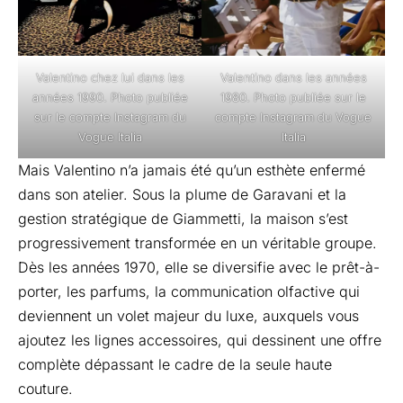
Valentino chez lui dans les
Valentino dans les années
années 1990. Photo publiée
1980. Photo publiée sur le
sur le compte Instagram du
compte Instagram du Vogue
Vogue Italia
Italia
Mais Valentino n’a jamais été qu’un esthète enfermé
dans son atelier. Sous la plume de Garavani et la
gestion stratégique de Giammetti, la maison s’est
progressivement transformée en un véritable groupe.
Dès les années 1970, elle se diversifie avec le prêt-à-
porter, les parfums, la communication olfactive qui
deviennent un volet majeur du luxe, auxquels vous
ajoutez les lignes accessoires, qui dessinent une offre
complète dépassant le cadre de la seule haute
couture.