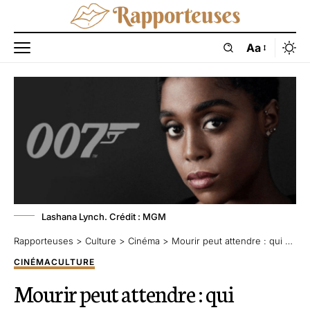
Aa
Lashana Lynch. Crédit : MGM
Rapporteuses
>
Culture
>
Cinéma
>
Mourir peut attendre : qui prendra la relève de 007 ?
CINÉMA
CULTURE
Mourir peut attendre : qui