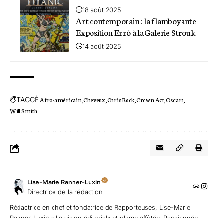
18 août 2025
Art contemporain : la flamboyante
Exposition Erró à la Galerie Strouk
14 août 2025
TAGGÉ
Afro-américain
Cheveux
Chris Rock
Crown Act
Oscars
Will Smith
Lise-Marie Ranner-Luxin
Directrice de la rédaction
Rédactrice en chef et fondatrice de Rapporteuses, Lise-Marie
Ranner-Luxin allie vision éditoriale et plume affûtée. Passionnée