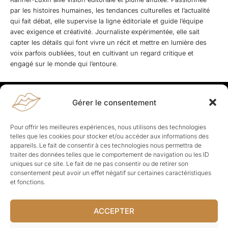
par les histoires humaines, les tendances culturelles et l’actualité
qui fait débat, elle supervise la ligne éditoriale et guide l’équipe
avec exigence et créativité. Journaliste expérimentée, elle sait
capter les détails qui font vivre un récit et mettre en lumière des
voix parfois oubliées, tout en cultivant un regard critique et
engagé sur le monde qui l’entoure.
Gérer le consentement
Rapporteuses
À propos de Rapporteuses :
Rapporteuses, c’est l’histoire de
Pour offrir les meilleures expériences, nous utilisons des technologies
Parisiennes, bien dans leurs baskets qui aiment rapporter ce qui leur
telles que les cookies pour stocker et/ou accéder aux informations des
cause, leur apporte et leur rapporte !
appareils. Le fait de consentir à ces technologies nous permettra de
traiter des données telles que le comportement de navigation ou les ID
Les Topics
uniques sur ce site. Le fait de ne pas consentir ou de retirer son
Société
Politique
Business
Culture
Sport
consentement peut avoir un effet négatif sur certaines caractéristiques
Lifestyle
Beauté
Santé
et fonctions.
ACCEPTER