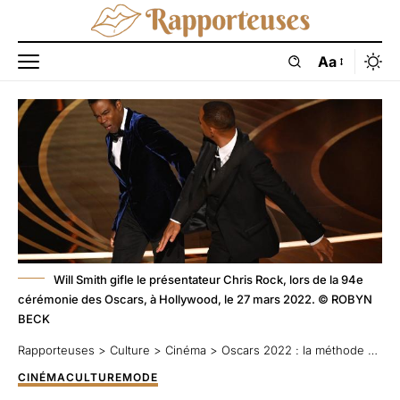
Aa
Will Smith gifle le présentateur Chris Rock, lors de la 94e
cérémonie des Oscars, à Hollywood, le 27 mars 2022. © ROBYN
BECK
Rapporteuses
>
Culture
>
Cinéma
>
Oscars 2022 : la méthode Will Smith, pourquoi la chevelure un sujet sensible chez les Afro-américains ?
CINÉMA
CULTURE
MODE