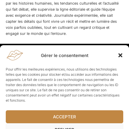
par les histoires humaines, les tendances culturelles et l’actualité
qui fait débat, elle supervise la ligne éditoriale et guide l’équipe
avec exigence et créativité. Journaliste expérimentée, elle sait
capter les détails qui font vivre un récit et mettre en lumière des
voix parfois oubliées, tout en cultivant un regard critique et
engagé sur le monde qui l’entoure.
Gérer le consentement
Rapporteuses
À propos de Rapporteuses :
Rapporteuses, c’est l’histoire de
Pour offrir les meilleures expériences, nous utilisons des technologies
Parisiennes, bien dans leurs baskets qui aiment rapporter ce qui leur
telles que les cookies pour stocker et/ou accéder aux informations des
cause, leur apporte et leur rapporte !
appareils. Le fait de consentir à ces technologies nous permettra de
traiter des données telles que le comportement de navigation ou les ID
Les Topics
uniques sur ce site. Le fait de ne pas consentir ou de retirer son
Société
Politique
Business
Culture
Sport
consentement peut avoir un effet négatif sur certaines caractéristiques
Lifestyle
Beauté
Santé
et fonctions.
ACCEPTER
© Rapporteuses.com.