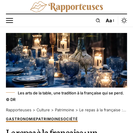
Aa
Les arts de la table, une tradition à la française qui se perd.
© DR
Rapporteuses
>
Culture
>
Patrimoine
>
Le repas à la française : un patrimoine sous cloche ?
GASTRONOMIE
PATRIMOINE
SOCIÉTÉ
Le repas à la française : un