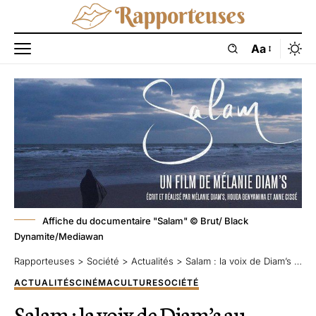
Aa
Affiche du documentaire "Salam" © Brut/ Black
Dynamite/Mediawan
Rapporteuses
>
Société
>
Actualités
>
Salam : la voix de Diam’s au cinéma
ACTUALITÉS
CINÉMA
CULTURE
SOCIÉTÉ
Salam : la voix de Diam’s au