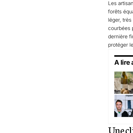
Les artisa
forêts équ
léger, très
courbées p
dernière f
protéger l
A lire
Une cl