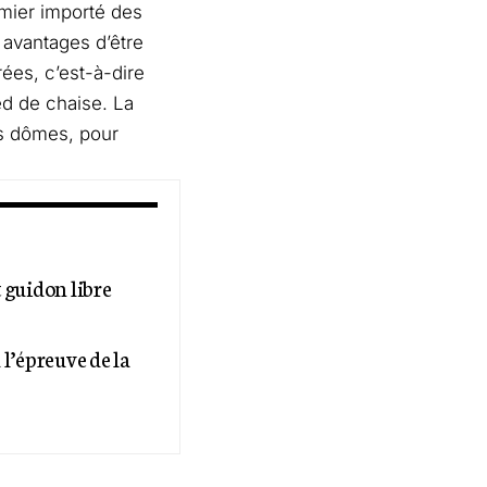
lmier importé des
 avantages d’être
trées, c’est-à-dire
ed de chaise. La
ts dômes, pour
t guidon libre
 l’épreuve de la