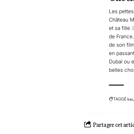
Les pettes
Château Ma
et sa fille
S
de France.
de son fi
en passant
Dubaï ou e
belles cho
TAGGÉ
bar
Partager cet arti