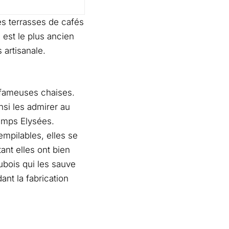
es terrasses de cafés
 est le plus ancien
 artisanale.
 fameuses chaises.
nsi les admirer au
amps Elysées.
empilables, elles se
nt elles ont bien
Dubois qui les sauve
dant la fabrication