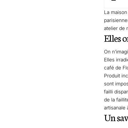
La maison 
parisienne
atelier de 
Elles 
On n’imagi
Elles irra
café de Fl
Produit in
sont impos
failli dis
de la faill
artisanale 
Un sav