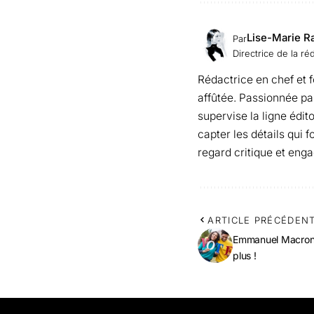
Lise-Marie R
Par
Directrice de la ré
Rédactrice en chef et 
affûtée. Passionnée par 
supervise la ligne édit
capter les détails qui f
regard critique et enga
ARTICLE PRÉCÉDEN
Emmanuel Macron c
plus !