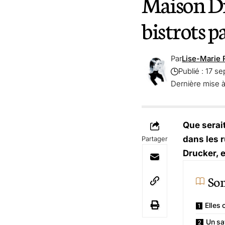
Maison Dr
bistrots p
Par
Lise-Marie 
Publié : 17 s
Dernière mise à
Que serai
dans les 
Partager
Drucker, 
So
Elles 
Un sav