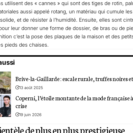
ns utilisent des « cannes » qui sont des tiges de rotin, pa
atoriales aussi appelé rotang, un matériau qui cumule les
 solide, et de résister à l’humidité. Ensuite, elles sont cin
our leur donner une forme de dossier, de bras ou de pi
inition c’est la pose des plaques de la maison et des peti
es pieds des chaises.
 aussi
Brive-la-Gaillarde : escale rurale, truffes noires e
13 août 2025
Coperni, l’étoile montante de la mode française à
crise
19 juin 2026
ientèle de plus en plus prestigieuse