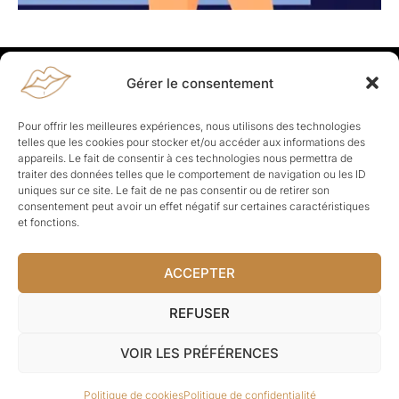
Gérer le consentement
Rapporteuses
À propos de Rapporteuses :
Rapporteuses, c’est l’histoire de
Pour offrir les meilleures expériences, nous utilisons des technologies
Parisiennes, bien dans leurs baskets qui aiment rapporter ce qui leur
telles que les cookies pour stocker et/ou accéder aux informations des
cause, leur apporte et leur rapporte !
appareils. Le fait de consentir à ces technologies nous permettra de
traiter des données telles que le comportement de navigation ou les ID
Les Topics
uniques sur ce site. Le fait de ne pas consentir ou de retirer son
Société
Politique
Business
Culture
Sport
consentement peut avoir un effet négatif sur certaines caractéristiques
Lifestyle
Beauté
Santé
et fonctions.
ACCEPTER
© Rapporteuses.com.
REFUSER
Tous droits réservés.
VOIR LES PRÉFÉRENCES
Mentions légales
–
Charte de déontologie
–
CGU
–
Politique de
Politique de cookies
Politique de confidentialité