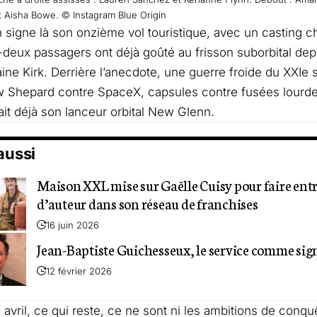
t Aisha Bowe. © Instagram Blue Origin
n signe là son onzième vol touristique, avec un casting c
deux passagers ont déjà goûté au frisson suborbital depu
taine Kirk. Derrière l’anecdote, une guerre froide du XXIe 
Shepard contre SpaceX, capsules contre fusées lourdes
tait déjà son lanceur orbital New Glenn.
 aussi
Maison XXL mise sur Gaëlle Cuisy pour faire entr
d’auteur dans son réseau de franchises
16 juin 2026
Jean-Baptiste Guichesseux, le service comme sig
12 février 2026
avril, ce qui reste, ce ne sont ni les ambitions de conquê