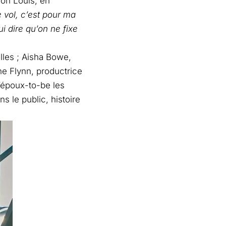
ion Louis, en
 vol, c’est pour ma
ui dire qu’on ne fixe
lles ; Aisha Bowe,
ne Flynn, productrice
d’époux-to-be les
s le public, histoire