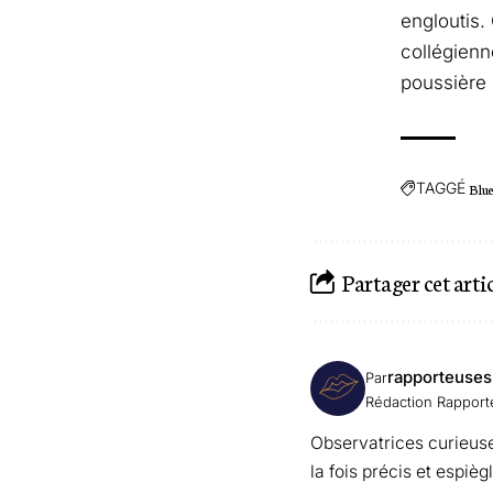
engloutis.
collégienn
poussière 
TAGGÉ
Blu
Partager cet arti
rapporteuses
Par
Rédaction Rappor
Observatrices curieuse
la fois précis et espiè