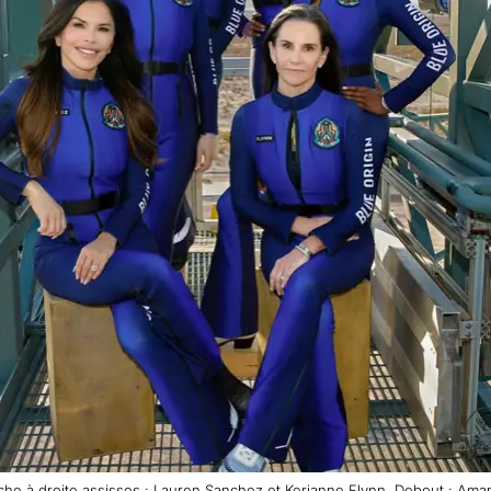
he à droite assisses : Lauren Sanchez et Kerianne Flynn. Debout : Ama