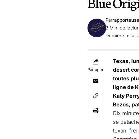
Blue Origi
Par
rapporteus
3 Min. de lectu
Dernière mise à
Texas, lun
désert co
Partager
toutes plu
ligne de K
Katy Perry
Bezos, pa
Dix minute
se détache,
texan, frei