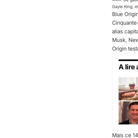
Gayle King, e
Blue Origi
Cinquante-
alias capi
Musk, New 
Origin tes
A lire
Mais ce 14 