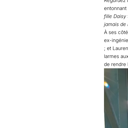
Regardez l
entonnant
fille Daisy
jamais de 
À ses côté
ex-ingénie
; et Laure
larmes aux
de rendre 