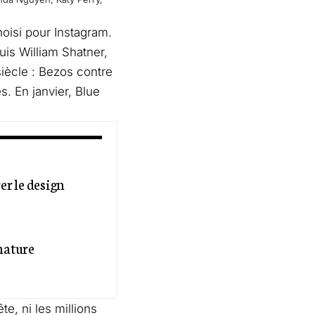
hoisi pour Instagram.
is William Shatner,
siècle : Bezos contre
. En janvier, Blue
er le design
nature
te, ni les millions