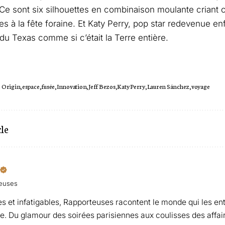
 Ce sont six silhouettes en combinaison moulante crian
es à la fête foraine. Et Katy Perry, pop star redevenue en
du Texas comme si c’était la Terre entière.
e Origin
espace
fusée
Innovation
Jeff Bezos
Katy Perry
Lauren Sánchez
voyage
cle
teuses
s et infatigables, Rapporteuses racontent le monde qui les en
gle. Du glamour des soirées parisiennes aux coulisses des affair