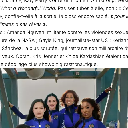
a lune
! », Katy Perry s’offre un moment Armstrong, vers
What a Wonderful World
. Pas ses tubes à elle, non : «
Ce
», confie-t-elle à la sortie, le gloss encore sablé, «
pour l
limites à ses rêves
».
s : Amanda Nguyen, militante contre les violences sexue
ure de la NASA ; Gayle King, journaliste-star US ; Kerian
n Sánchez, la plus scrutée, qui retrouve son milliardaire 
 yeux. Oprah, Kris Jenner et Khloé Kardashian étaient dan
le décollage plus showbiz qu’astronautique.