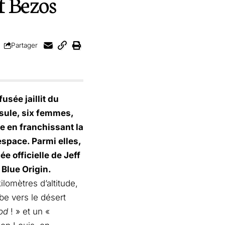
ff Bezos
Partager
usée jaillit du
sule, six femmes,
ie en franchissant la
’espace. Parmi elles,
e officielle de Jeff
 Blue Origin.
lomètres d’altitude,
mbe vers le désert
od
! » et un «