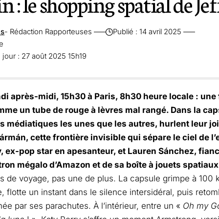
n : le shopping spatial de Je
es
- Rédaction Rapporteuses
Publié : 14 avril 2025
re
 jour : 27 août 2025 15h19
di après-midi, 15h30 à Paris, 8h30 heure locale : une f
mme un tube de rouge à lèvres mal rangé. Dans la cap
s médiatiques les unes que les autres, hurlent leur jo
ármán, cette frontière invisible qui sépare le ciel de l
, ex-pop star en apesanteur, et Lauren Sánchez, fiancé
tron mégalo d’Amazon et de sa boîte à jouets spatiaux
s de voyage, pas une de plus. La capsule grimpe à 100 ki
 flotte un instant dans le silence intersidéral, puis reto
née par ses parachutes. À l’intérieur, entre un «
Oh my G