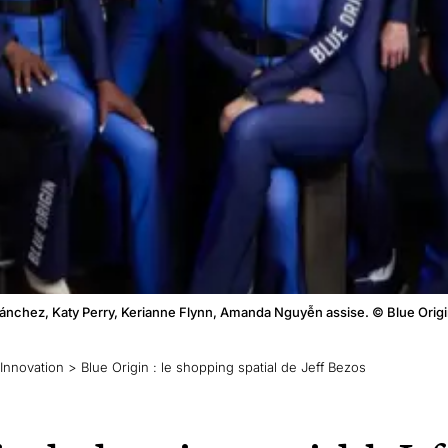
Sánchez, Katy Perry, Kerianne Flynn, Amanda Nguyễn assise. © Blue Orig
Innovation
>
Blue Origin : le shopping spatial de Jeff Bezos