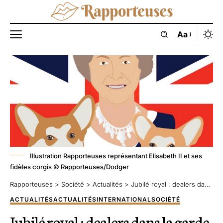
Aa
Illustration Rapporteuses représentant Elisabeth II et ses
fidèles corgis © Rapporteuses/Dodger
Rapporteuses
>
Société
>
Actualités
>
Jubilé royal : dealers dans la garde
ACTUALITÉS
ACTUALITÉS
INTERNATIONAL
SOCIÉTÉ
Jubilé royal : dealers dans la garde