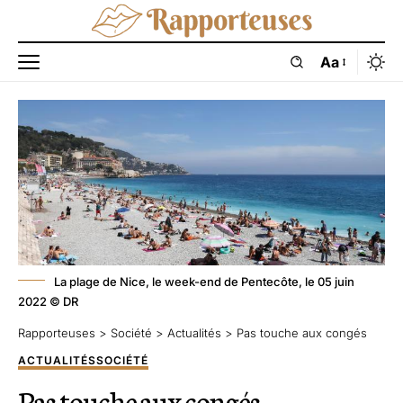
Aa
La plage de Nice, le week-end de Pentecôte, le 05 juin
2022 © DR
Rapporteuses
>
Société
>
Actualités
>
Pas touche aux congés
ACTUALITÉS
SOCIÉTÉ
Pas touche aux congés