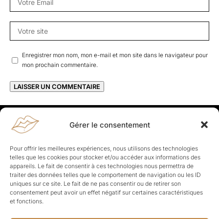
Enregistrer mon nom, mon e-mail et mon site dans le navigateur pour
mon prochain commentaire.
Gérer le consentement
Rapporteuses
À propos de Rapporteuses :
Rapporteuses, c’est l’histoire de
Pour offrir les meilleures expériences, nous utilisons des technologies
Parisiennes, bien dans leurs baskets qui aiment rapporter ce qui leur
telles que les cookies pour stocker et/ou accéder aux informations des
cause, leur apporte et leur rapporte !
appareils. Le fait de consentir à ces technologies nous permettra de
traiter des données telles que le comportement de navigation ou les ID
Les Topics
uniques sur ce site. Le fait de ne pas consentir ou de retirer son
Société
Politique
Business
Culture
Sport
consentement peut avoir un effet négatif sur certaines caractéristiques
Lifestyle
Beauté
Santé
et fonctions.