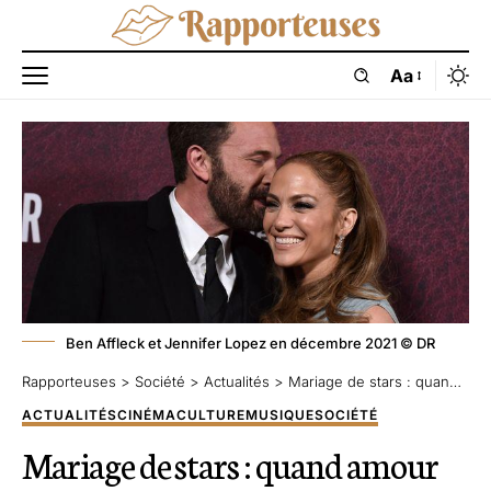
Aa
Ben Affleck et Jennifer Lopez en décembre 2021 © DR
Rapporteuses
>
Société
>
Actualités
>
Mariage de stars : quand amour rime avec business
ACTUALITÉS
CINÉMA
CULTURE
MUSIQUE
SOCIÉTÉ
Mariage de stars : quand amour