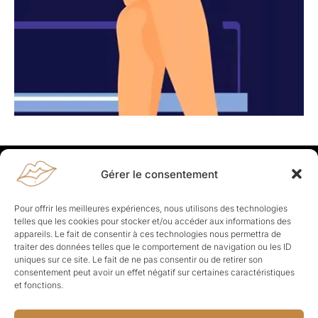
Gérer le consentement
Rapporteuses
À propos de Rapporteuses :
Rapporteuses, c’est l’histoire de
Pour offrir les meilleures expériences, nous utilisons des technologies
Parisiennes, bien dans leurs baskets qui aiment rapporter ce qui leur
telles que les cookies pour stocker et/ou accéder aux informations des
cause, leur apporte et leur rapporte !
appareils. Le fait de consentir à ces technologies nous permettra de
traiter des données telles que le comportement de navigation ou les ID
Les Topics
uniques sur ce site. Le fait de ne pas consentir ou de retirer son
Société
Politique
Business
Culture
Sport
consentement peut avoir un effet négatif sur certaines caractéristiques
Lifestyle
Beauté
Santé
et fonctions.