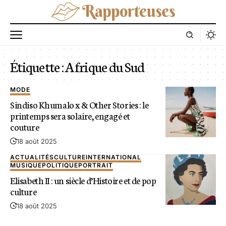
Étiquette :
Afrique du Sud
MODE
Sindiso Khumalo x & Other Stories : le
printemps sera solaire, engagé et
couture
18 août 2025
ACTUALITÉS
CULTURE
INTERNATIONAL
MUSIQUE
POLITIQUE
PORTRAIT
Elisabeth II : un siècle d’Histoire et de pop
culture
18 août 2025