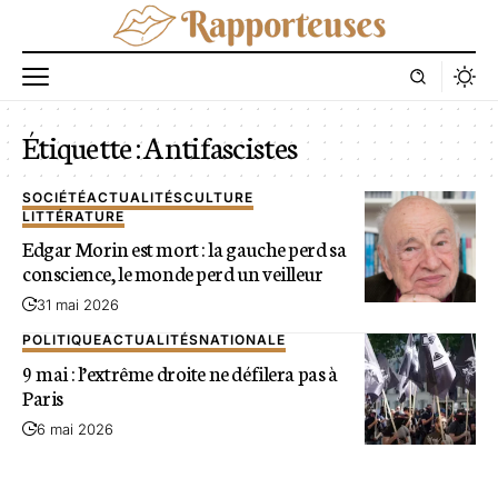
Étiquette :
Antifascistes
SOCIÉTÉ
ACTUALITÉS
CULTURE
LITTÉRATURE
Edgar Morin est mort : la gauche perd sa
conscience, le monde perd un veilleur
31 mai 2026
POLITIQUE
ACTUALITÉS
NATIONALE
9 mai : l’extrême droite ne défilera pas à
Paris
6 mai 2026