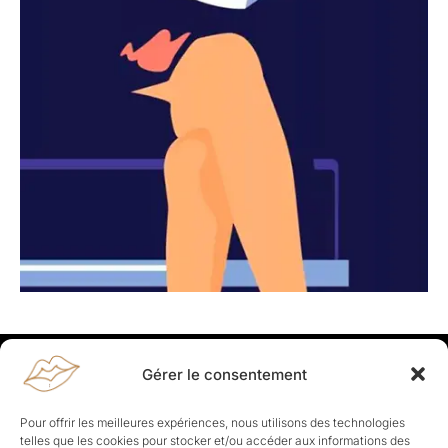
Gérer le consentement
Rapporteuses
À propos de Rapporteuses :
Rapporteuses, c’est l’histoire de
Pour offrir les meilleures expériences, nous utilisons des technologies
Parisiennes, bien dans leurs baskets qui aiment rapporter ce qui leur
telles que les cookies pour stocker et/ou accéder aux informations des