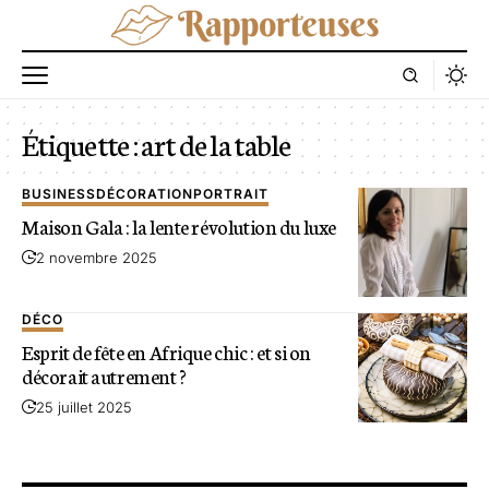
Étiquette :
art de la table
BUSINESS
DÉCORATION
PORTRAIT
Maison Gala : la lente révolution du luxe
2 novembre 2025
DÉCO
Esprit de fête en Afrique chic : et si on
décorait autrement ?
25 juillet 2025