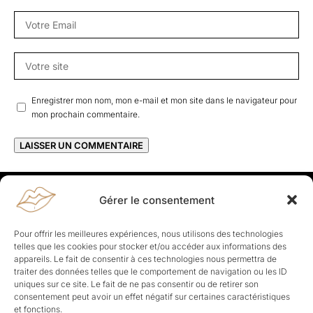
Enregistrer mon nom, mon e-mail et mon site dans le navigateur pour
mon prochain commentaire.
Gérer le consentement
Rapporteuses
À propos de Rapporteuses :
Rapporteuses, c’est l’histoire de
Pour offrir les meilleures expériences, nous utilisons des technologies
Parisiennes, bien dans leurs baskets qui aiment rapporter ce qui leur
telles que les cookies pour stocker et/ou accéder aux informations des
cause, leur apporte et leur rapporte !
appareils. Le fait de consentir à ces technologies nous permettra de
traiter des données telles que le comportement de navigation ou les ID
Les Topics
uniques sur ce site. Le fait de ne pas consentir ou de retirer son
Société
Politique
Business
Culture
Sport
consentement peut avoir un effet négatif sur certaines caractéristiques
Lifestyle
Beauté
Santé
et fonctions.