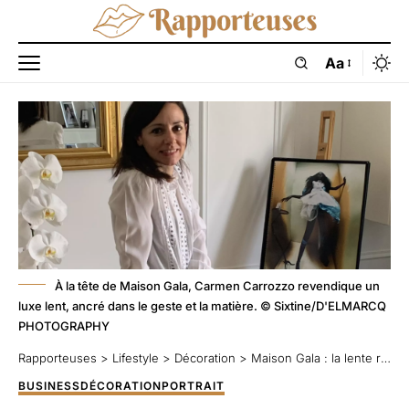
Aa
À la tête de Maison Gala, Carmen Carrozzo revendique un
luxe lent, ancré dans le geste et la matière. © Sixtine/D'ELMARCQ
PHOTOGRAPHY
Rapporteuses
>
Lifestyle
>
Décoration
>
Maison Gala : la lente révolution du luxe
BUSINESS
DÉCORATION
PORTRAIT