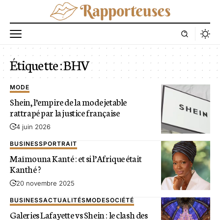
Étiquette :
BHV
MODE
Shein, l’empire de la mode jetable
rattrapé par la justice française
4 juin 2026
BUSINESS
PORTRAIT
Maïmouna Kanté : et si l’Afrique était
Kanthé ?
20 novembre 2025
BUSINESS
ACTUALITÉS
MODE
SOCIÉTÉ
Galeries Lafayette vs Shein : le clash des