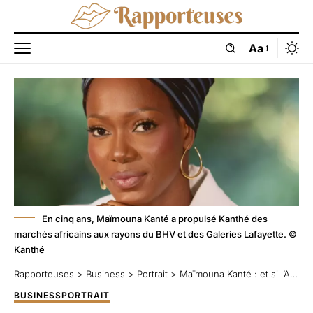
Aa
En cinq ans, Maïmouna Kanté a propulsé Kanthé des
marchés africains aux rayons du BHV et des Galeries Lafayette. ©
Kanthé
Rapporteuses
>
Business
>
Portrait
>
Maïmouna Kanté : et si l’Afrique était Kanthé ?
BUSINESS
PORTRAIT