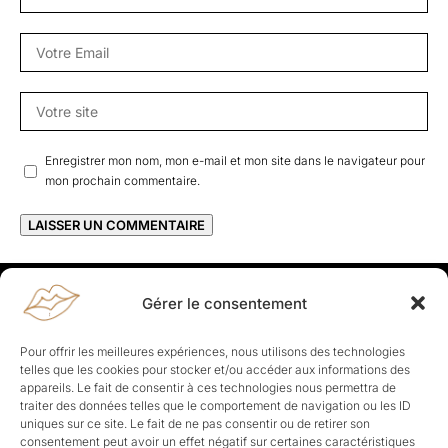
Enregistrer mon nom, mon e-mail et mon site dans le navigateur pour
mon prochain commentaire.
Gérer le consentement
Rapporteuses
À propos de Rapporteuses :
Rapporteuses, c’est l’histoire de
Pour offrir les meilleures expériences, nous utilisons des technologies
Parisiennes, bien dans leurs baskets qui aiment rapporter ce qui leur
telles que les cookies pour stocker et/ou accéder aux informations des
cause, leur apporte et leur rapporte !
appareils. Le fait de consentir à ces technologies nous permettra de
traiter des données telles que le comportement de navigation ou les ID
Les Topics
uniques sur ce site. Le fait de ne pas consentir ou de retirer son
Société
Politique
Business
Culture
Sport
consentement peut avoir un effet négatif sur certaines caractéristiques