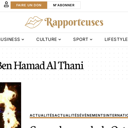
FAIRE UN DON
M'ABONNER
BUSINESS
CULTURE
SPORT
LIFESTYLE
en Hamad Al Thani
ACTUALITÉS
ACTUALITÉS
ÉVÈNEMENTS
INTERNATI