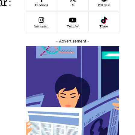
r :
Facebook
X
Pinterest
Instagram
Youtube
Tiktok
- Advertisement -