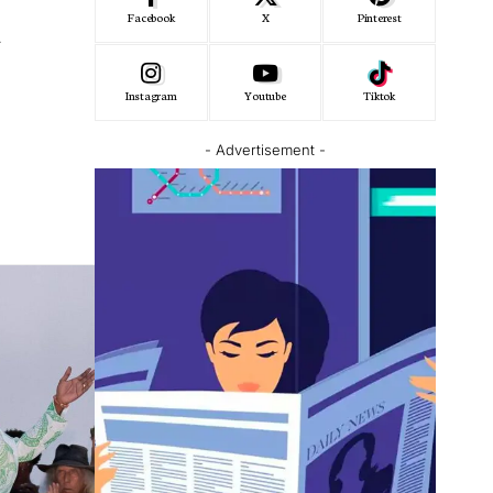
e
Facebook
X
Pinterest
Instagram
Youtube
Tiktok
- Advertisement -