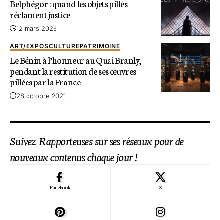
Belphégor : quand les objets pillés
réclament justice
12 mars 2026
ART/EXPOS
CULTURE
PATRIMOINE
Le Bénin à l’honneur au Quai Branly,
pendant la restitution de ses œuvres
pillées par la France
28 octobre 2021
Suivez Rapporteuses sur ses réseaux pour de
nouveaux contenus chaque jour !
Facebook
X