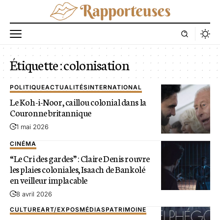
Étiquette :
colonisation
POLITIQUE
ACTUALITÉS
INTERNATIONAL
Le Koh-i-Noor, caillou colonial dans la
Couronne britannique
1 mai 2026
CINÉMA
“Le Cri des gardes” : Claire Denis rouvre
les plaies coloniales, Isaach de Bankolé
en veilleur implacable
8 avril 2026
CULTURE
ART/EXPOS
MÉDIAS
PATRIMOINE