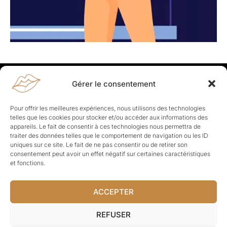
Gérer le consentement
Rapporteuses
À propos de Rapporteuses :
Rapporteuses, c’est l’histoire de
Pour offrir les meilleures expériences, nous utilisons des technologies
Parisiennes, bien dans leurs baskets qui aiment rapporter ce qui leur
telles que les cookies pour stocker et/ou accéder aux informations des
cause, leur apporte et leur rapporte !
appareils. Le fait de consentir à ces technologies nous permettra de
traiter des données telles que le comportement de navigation ou les ID
Les Topics
uniques sur ce site. Le fait de ne pas consentir ou de retirer son
Société
Politique
Business
Culture
Sport
consentement peut avoir un effet négatif sur certaines caractéristiques
Lifestyle
Beauté
Santé
et fonctions.
ACCEPTER
© Rapporteuses.com.
REFUSER
Tous droits réservés.