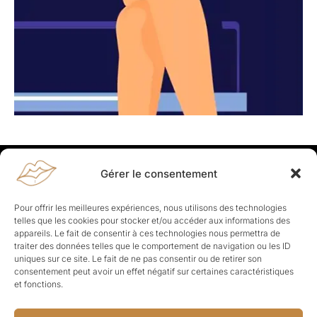
Gérer le consentement
Rapporteuses
À propos de Rapporteuses :
Rapporteuses, c’est l’histoire de
Pour offrir les meilleures expériences, nous utilisons des technologies
Parisiennes, bien dans leurs baskets qui aiment rapporter ce qui leur
telles que les cookies pour stocker et/ou accéder aux informations des
cause, leur apporte et leur rapporte !
appareils. Le fait de consentir à ces technologies nous permettra de
traiter des données telles que le comportement de navigation ou les ID
Les Topics
uniques sur ce site. Le fait de ne pas consentir ou de retirer son
Société
Politique
Business
Culture
Sport
consentement peut avoir un effet négatif sur certaines caractéristiques
Lifestyle
Beauté
Santé
et fonctions.