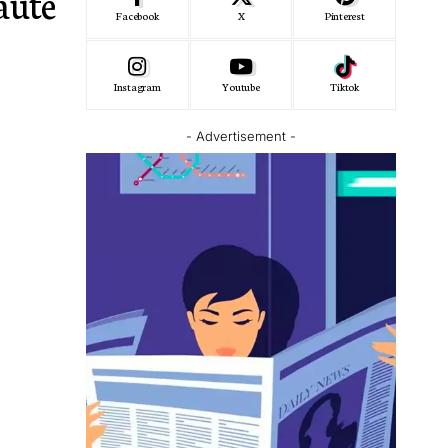
faute
Facebook
X
Pinterest
Instagram
Youtube
Tiktok
- Advertisement -