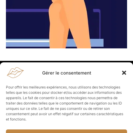
Gérer le consentement
Rapporteuses
À propos de Rapporteuses :
Rapporteuses, c’est l’histoire de
Pour offrir les meilleures expériences, nous utilisons des technologies
Parisiennes, bien dans leurs baskets qui aiment rapporter ce qui leur
telles que les cookies pour stocker et/ou accéder aux informations des
cause, leur apporte et leur rapporte !
appareils. Le fait de consentir à ces technologies nous permettra de
traiter des données telles que le comportement de navigation ou les ID
Les Topics
uniques sur ce site. Le fait de ne pas consentir ou de retirer son
Société
Politique
Business
Culture
Sport
consentement peut avoir un effet négatif sur certaines caractéristiques
Lifestyle
Beauté
Santé
et fonctions.