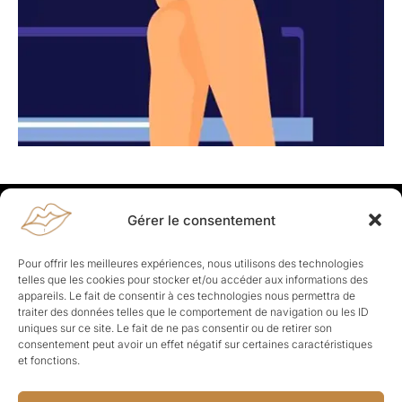
Gérer le consentement
Rapporteuses
À propos de Rapporteuses :
Rapporteuses, c’est l’histoire de
Pour offrir les meilleures expériences, nous utilisons des technologies
Parisiennes, bien dans leurs baskets qui aiment rapporter ce qui leur
telles que les cookies pour stocker et/ou accéder aux informations des
cause, leur apporte et leur rapporte !
appareils. Le fait de consentir à ces technologies nous permettra de
traiter des données telles que le comportement de navigation ou les ID
Les Topics
uniques sur ce site. Le fait de ne pas consentir ou de retirer son
Société
Politique
Business
Culture
Sport
consentement peut avoir un effet négatif sur certaines caractéristiques
Lifestyle
Beauté
Santé
et fonctions.