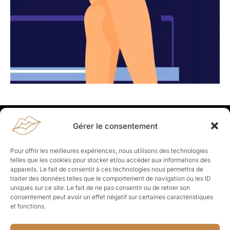
Gérer le consentement
Rapporteuses
À propos de Rapporteuses :
Rapporteuses, c’est l’histoire de
Pour offrir les meilleures expériences, nous utilisons des technologies
Parisiennes, bien dans leurs baskets qui aiment rapporter ce qui leur
telles que les cookies pour stocker et/ou accéder aux informations des
cause, leur apporte et leur rapporte !
appareils. Le fait de consentir à ces technologies nous permettra de
traiter des données telles que le comportement de navigation ou les ID
Les Topics
uniques sur ce site. Le fait de ne pas consentir ou de retirer son
Société
Politique
Business
Culture
Sport
consentement peut avoir un effet négatif sur certaines caractéristiques
Lifestyle
Beauté
Santé
et fonctions.