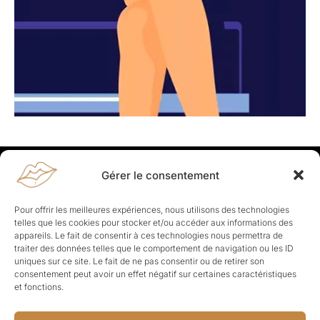
Gérer le consentement
Rapporteuses
À propos de Rapporteuses :
Rapporteuses, c’est l’histoire de
Pour offrir les meilleures expériences, nous utilisons des technologies
Parisiennes, bien dans leurs baskets qui aiment rapporter ce qui leur
telles que les cookies pour stocker et/ou accéder aux informations des
cause, leur apporte et leur rapporte !
appareils. Le fait de consentir à ces technologies nous permettra de
traiter des données telles que le comportement de navigation ou les ID
Les Topics
uniques sur ce site. Le fait de ne pas consentir ou de retirer son
Société
Politique
Business
Culture
Sport
consentement peut avoir un effet négatif sur certaines caractéristiques
Lifestyle
Beauté
Santé
et fonctions.