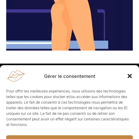
Gérer le consentement
Rapporteuses
À propos de Rapporteuses :
Rapporteuses, c’est l’histoire de
Pour offrir les meilleures expériences, nous utilisons des technologies
Parisiennes, bien dans leurs baskets qui aiment rapporter ce qui leur
telles que les cookies pour stocker et/ou accéder aux informations des
cause, leur apporte et leur rapporte !
appareils. Le fait de consentir à ces technologies nous permettra de
traiter des données telles que le comportement de navigation ou les ID
Les Topics
uniques sur ce site. Le fait de ne pas consentir ou de retirer son
Société
Politique
Business
Culture
Sport
consentement peut avoir un effet négatif sur certaines caractéristiques
Lifestyle
Beauté
Santé
et fonctions.