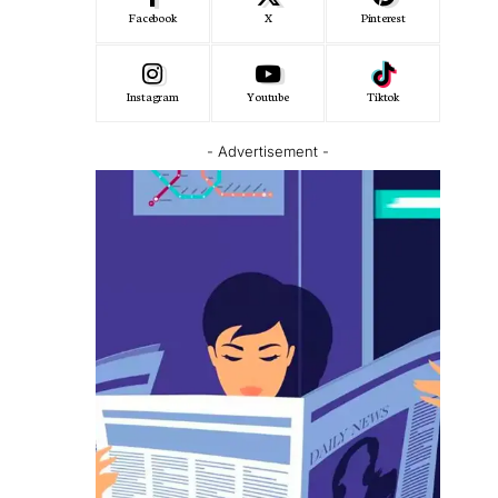
Facebook
X
Pinterest
Instagram
Youtube
Tiktok
- Advertisement -