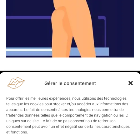
Gérer le consentement
Rapporteuses
À propos de Rapporteuses :
Rapporteuses, c’est l’histoire de
Pour offrir les meilleures expériences, nous utilisons des technologies
Parisiennes, bien dans leurs baskets qui aiment rapporter ce qui leur
telles que les cookies pour stocker et/ou accéder aux informations des
cause, leur apporte et leur rapporte !
appareils. Le fait de consentir à ces technologies nous permettra de
traiter des données telles que le comportement de navigation ou les ID
Les Topics
uniques sur ce site. Le fait de ne pas consentir ou de retirer son
Société
Politique
Business
Culture
Sport
consentement peut avoir un effet négatif sur certaines caractéristiques
Lifestyle
Beauté
Santé
et fonctions.