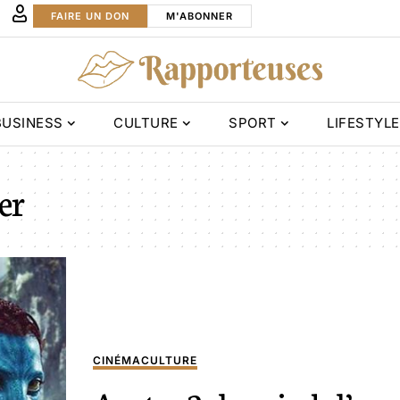
FAIRE UN DON
M'ABONNER
BUSINESS
CULTURE
SPORT
LIFESTYLE
er
CINÉMA
CULTURE