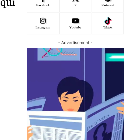
 qui
Facebook
X
Pinterest
Instagram
Youtube
Tiktok
- Advertisement -