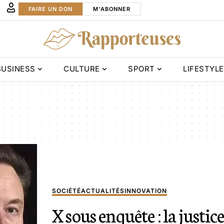
FAIRE UN DON
M'ABONNER
BUSINESS
CULTURE
SPORT
LIFESTYLE
SOCIÉTÉ
ACTUALITÉS
INNOVATION
X sous enquête : la justic