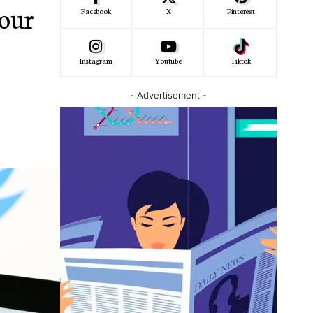
tour
Facebook
X
Pinterest
Instagram
Youtube
Tiktok
- Advertisement -