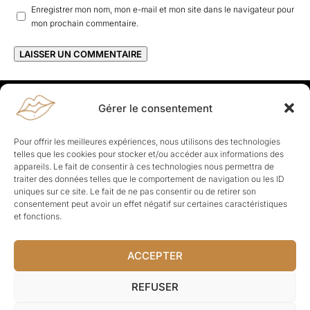
Enregistrer mon nom, mon e-mail et mon site dans le navigateur pour
mon prochain commentaire.
Gérer le consentement
Rapporteuses
À propos de Rapporteuses :
Rapporteuses, c’est l’histoire de
Pour offrir les meilleures expériences, nous utilisons des technologies
Parisiennes, bien dans leurs baskets qui aiment rapporter ce qui leur
telles que les cookies pour stocker et/ou accéder aux informations des
cause, leur apporte et leur rapporte !
appareils. Le fait de consentir à ces technologies nous permettra de
traiter des données telles que le comportement de navigation ou les ID
Les Topics
uniques sur ce site. Le fait de ne pas consentir ou de retirer son
Société
Politique
Business
Culture
Sport
consentement peut avoir un effet négatif sur certaines caractéristiques
Lifestyle
Beauté
Santé
et fonctions.
ACCEPTER
© Rapporteuses.com.
REFUSER
Tous droits réservés.