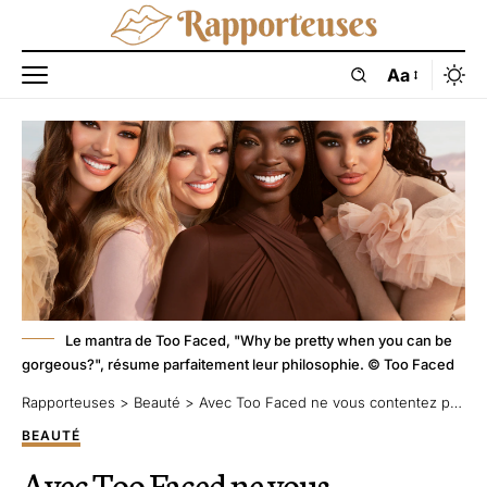
Aa
Le mantra de Too Faced, "Why be pretty when you can be
gorgeous?", résume parfaitement leur philosophie. © Too Faced
Rapporteuses
>
Beauté
>
Avec Too Faced ne vous contentez pas d’être jolie, soyez fabuleuse
BEAUTÉ
Avec Too Faced ne vous